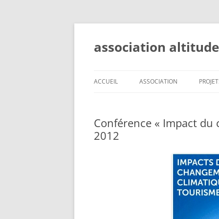
Aller
au
contenu
association altitud
ACCUEIL
ASSOCIATION
PROJET
OBJECTIFS
ALPES
Conférence « Impact du c
COMITÉ
VALAI
2012
STATUTS
RESS
DEVENIR MEMBRE
LÀ-H
SOUS 
VALAI