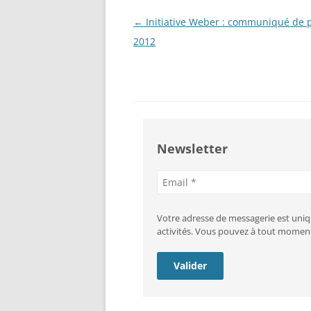
Navigation
←
Initiative Weber : communiqué de p
des
2012
articles
Newsletter
Adresse
e-
mail
Votre adresse de messagerie est uniq
activités. Vous pouvez à tout moment