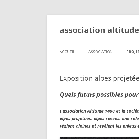
Aller
au
contenu
association altitud
ACCUEIL
ASSOCIATION
PROJE
OBJECTIFS
ALPES
Exposition alpes projetée
COMITÉ
VALAI
STATUTS
RESS
Quels futurs possibles pour
DEVENIR MEMBRE
LÀ-H
L’association Altitude 1400 et la socié
SOUS 
alpes projetées, alpes rêvées, une sé
régions alpines et révèlent les enjeux 
VALAI