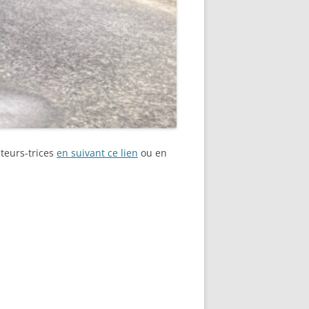
uteurs-trices
en suivant ce lien
ou en