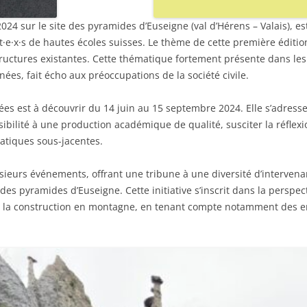
 2024 sur le site des pyramides d’Euseigne (val d’Hérens – Valais), e
·e·x·s de hautes écoles suisses. Le thème de cette première édition
tructures existantes. Cette thématique fortement présente dans les
nées, fait écho aux préoccupations de la société civile.
vées est à découvrir du 14 juin au 15 septembre 2024. Elle s’adresse
ibilité à une production académique de qualité, susciter la réflexio
atiques sous-jacentes.
ieurs événements, offrant une tribune à une diversité d’intervenan
te des pyramides d’Euseigne. Cette initiative s’inscrit dans la perspec
à la construction en montagne, en tenant compte notamment des en