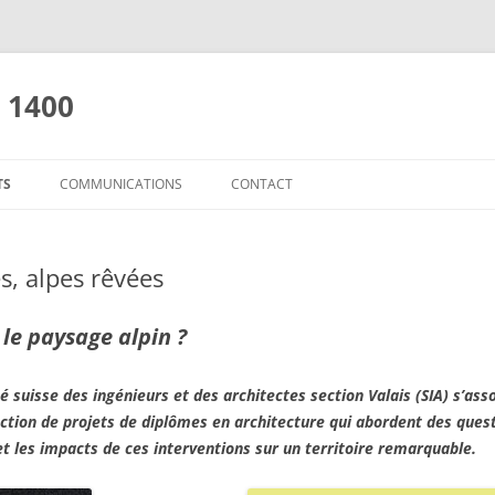
e 1400
TS
COMMUNICATIONS
CONTACT
 PROJETÉES, ALPES RÊVÉES
COMMUNIQUÉS DE PRESSE
ATELIER ASSEMBLAGES
LIENS
s, alpes rêvées
S A-VENIR
REVUES DE PRESSE
LES ACTES VALAIS A-VENIR
OURCERIE ET RÉEMPLOI
PRISES DE POSITION
 le paysage alpin ?
AUT SUR LA MONTAGNE
10 PROPOSITIONS POUR L’AVENIR
té suisse des ingénieurs et des architectes section Valais (SIA) s’as
LES CHALETS, L’ALPAGE
lection de projets de diplômes en architecture qui abordent des que
et les impacts de ces interventions sur un territoire remarquable.
S MYTHIQUE, VALAIS MITÉ