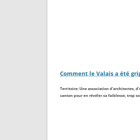
Comment le Valais a été gri
Territoire: Une association d’architectes, 
canton pour en révéler sa faiblesse, trop so