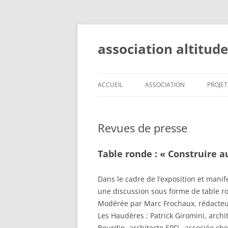
Aller
au
contenu
association altitud
ACCUEIL
ASSOCIATION
PROJET
OBJECTIFS
ALPES
Revues de presse
COMITÉ
VALAI
STATUTS
RESS
Table ronde : « Construire au
DEVENIR MEMBRE
LÀ-H
Dans le cadre de l’exposition et manif
SOUS 
une discussion sous forme de table ron
Modérée par Marc Frochaux, rédacteur 
VALAI
Les Haudères ; Patrick Giromini, archi
Bourdin, architecte EPFL, associée ch