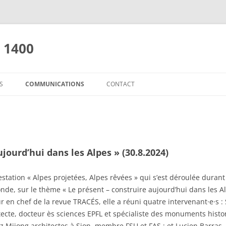
e 1400
S
COMMUNICATIONS
CONTACT
 PROJETÉES, ALPES RÊVÉES
COMMUNIQUÉS DE PRESSE
ATELIER ASSEMBLAGES
LIENS
S A-VENIR
REVUES DE PRESSE
LES ACTES VALAIS A-VENIR
OURCERIE ET RÉEMPLOI
PRISES DE POSITION
jourd’hui dans les Alpes » (30.8.2024)
AUT SUR LA MONTAGNE
10 PROPOSITIONS POUR L’AVENIR
estation « Alpes projetées, Alpes rêvées » qui s’est déroulée duran
LES CHALETS, L’ALPAGE
de, sur le thème « Le présent – construire aujourd’hui dans les Alp
en chef de la revue TRACÉS, elle a réuni quatre intervenant·e·s : S
S MYTHIQUE, VALAIS MITÉ
tecte, docteur ès sciences EPFL et spécialiste des monuments histor
ez Mijong architectes à Sion, membre FSU et FAS ; et Lucien Barras,