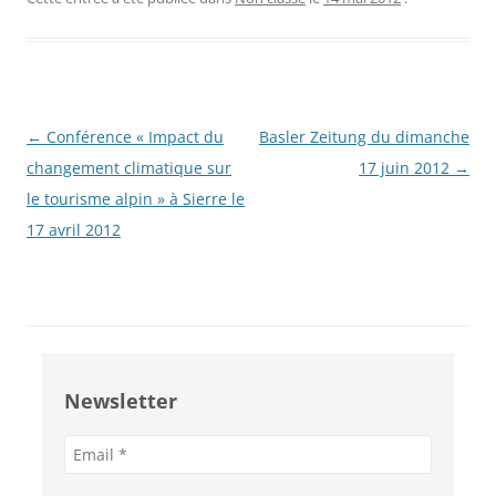
Navigation
←
Conférence « Impact du
Basler Zeitung du dimanche
des
changement climatique sur
17 juin 2012
→
articles
le tourisme alpin » à Sierre le
17 avril 2012
Newsletter
Adresse
e-