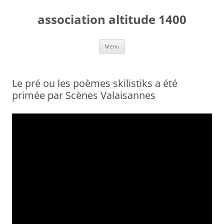
Aller
au
association altitude 1400
contenu
Menu
Le pré ou les poèmes skilistiks a été
primée par Scènes Valaisannes