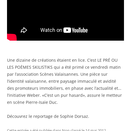
Une dizaine de créations étaient en lice. C’est LE PRÉ OU
LES POÈMES SKILISTIKS qui a été primé ce vendredi matin
par l’association Scènes Valaisannes. Une pièce sur
l’identité valaisanne, entre paysage immaculé et avidité
des promoteurs immobiliers, en phase avec l’actualité et…
l’initiative Weber. «C’est un pur hasard», assure le metteur
en scène Pierre-Isaïe Duc.
Découvrez le reportage de Sophie Dorsaz.
Cette entrée a été publiée dans
Non classé
le
14 mai 2012
.