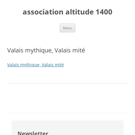
Aller
au
association altitude 1400
contenu
Menu
Valais mythique, Valais mité
Valais mythique, Valais mité
Newsletter