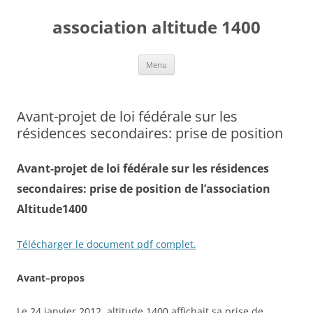
Aller
au
association altitude 1400
contenu
Menu
Avant-projet de loi fédérale sur les
résidences secondaires: prise de position
Avant-projet de loi fédérale sur les résidences
secondaires: prise de position de l’association
Altitude1400
Télécharger le document pdf complet.
Avant–propos
Le 24 janvier 2012, altitude 1400 affichait sa prise de