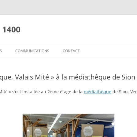
e 1400
S
COMMUNICATIONS
CONTACT
 PROJETÉES, ALPES RÊVÉES
COMMUNIQUÉS DE PRESSE
ATELIER ASSEMBLAGES
LIENS
ique, Valais Mité » à la médiathèque de Sion
S A-VENIR
REVUES DE PRESSE
LES ACTES VALAIS A-VENIR
OURCERIE ET RÉEMPLOI
PRISES DE POSITION
Mité » s’est installée au 2ème étage de la
médiathèque
de Sion. Vene
AUT SUR LA MONTAGNE
10 PROPOSITIONS POUR L’AVENIR
LES CHALETS, L’ALPAGE
S MYTHIQUE, VALAIS MITÉ