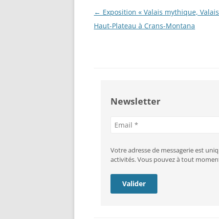
Navigation
←
Exposition « Valais mythique, Valais
des
Haut-Plateau à Crans-Montana
articles
Newsletter
Adresse
e-
mail
Votre adresse de messagerie est uniq
activités. Vous pouvez à tout moment