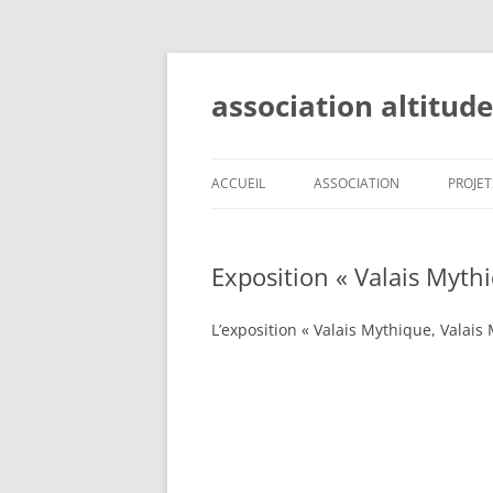
Aller
au
contenu
association altitud
ACCUEIL
ASSOCIATION
PROJET
OBJECTIFS
ALPES
Exposition « Valais Myth
COMITÉ
VALAI
STATUTS
RESS
L’exposition « Valais Mythique, Valais 
DEVENIR MEMBRE
LÀ-H
SOUS 
VALAI